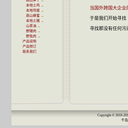
高山笋干
→
本地土鸡
→
当国外跨国大企业的
本地鸡蛋
→
高山蜂蜜
→
于是我们开始寻找
本地土猪
→
山茶油
→
寻找那没有任何污染的
野猪肉
→
野兔肉
→
产品说明
产品预订
联系我们
Copyright © 2010-2012 
千岛